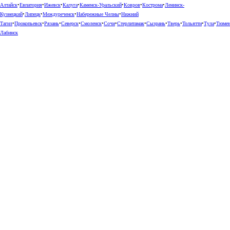
Алтайск
•
Евпатория
•
Ижевск
•
Калуга
•
Каменск-Уральский
•
Ковров
•
Кострома
•
Ленинск-
Кузнецкий
•
Липецк
•
Междуреченск
•
Набережные Челны
•
Нижний
Тагил
•
Прокопьевск
•
Рязань
•
Северск
•
Смоленск
•
Сочи
•
Стерлитамак
•
Сызрань
•
Тверь
•
Тольятти
•
Тула
•
Тюме
Лабинск