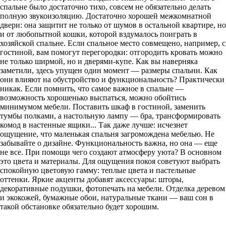
спальне было достаточно тихо, совсем не обязательно делать
полную звукоизоляцию. Достаточно хорошей межкомнатной
двери: она защитит не только от шумов в остальной квартире, но
и от любопытной кошки, которой вздумалось поиграть в
хозяйской спальне. Если спальное место совмещено, например, с
гостиной, вам помогут перегородки: отгородить кровать можно
не только ширмой, но и дверями-купе. Как вы наверняка
заметили, здесь упущен один момент — размеры спальни. Как
они влияют на обустройство и функциональность? Практически
никак. Если помнить, что самое важное в спальне —
возможность хорошенько выспаться, можно обойтись
минимумом мебели. Поставить шкаф в гостиной, заменить
тумбы полками, а настольную лампу — бра, трансформировать
комод в настенные ящики... Так даже лучше: исчезнет
ощущение, что маленькая спальня загромождена мебелью. Не
забывайте о дизайне. Функциональность важна, но она — еще
не все. При помощи чего создают атмосферу уюта? В основном
это цвета и материалы. Для ощущения покоя советуют выбрать
спокойную цветовую гамму: теплые цвета и пастельные
оттенки. Яркие акценты добавят аксессуары: шторы,
декоративные подушки, фотопечать на мебели. Отделка деревом
и экокожей, бумажные обои, натуральные ткани — ваш сон в
такой обстановке обязательно будет хорошим.