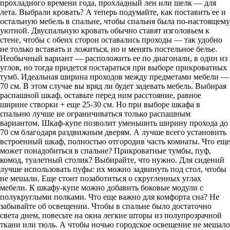
прохладного времени года, прохладный лен или шелк — для
лета. Выбрали кровать? А теперь подумайте, как поставить ее и
остальную мебель в спальне, чтобы спальня была по-настоящему
уютной. Двуспальную кровать обычно ставят изголовьем к
стене, чтобы с обеих сторон оставались проходы — так удобно
не только вставать и ложиться, но и менять постельное белье.
Необычный вариант — расположить ее по диагонали, в один из
углов, но тогда придется постараться при выборе прикроватных
тумб. Идеальная ширина проходов между предметами мебели —
70 см. В этом случае вы вряд ли будет задевать мебель. Выбирая
распашной шкаф, оставьте перед ним расстояние, равное
ширине створки + еще 25-30 см. Но при выборе шкафа в
спальню лучше не ограничиваться только распашным
вариантом. Шкаф-купе позволит уменьшить ширину прохода до
70 см благодаря раздвижным дверям. А лучше всего установить
встроенный шкаф, полностью отгородив часть комнаты. Что еще
может понадобиться в спальне? Прикроватные тумбы, пуф,
комод, туалетный столик? Выбирайте, что нужно. Для сидений
лучше использовать пуфы: их можно задвинуть под стол, чтобы
не мешали. Еще стоит позаботиться о скругленных углах
мебели. К шкафу-купе можно добавить боковые модули с
полукруглыми полками. Что еще важно для комфорта сна? Не
забывайте об освещении. Чтобы в спальне было достаточно
света днем, повесьте на окна легкие шторы из полупрозрачной
ткани или тюль. А чтобы ночью городское освещение не мешало