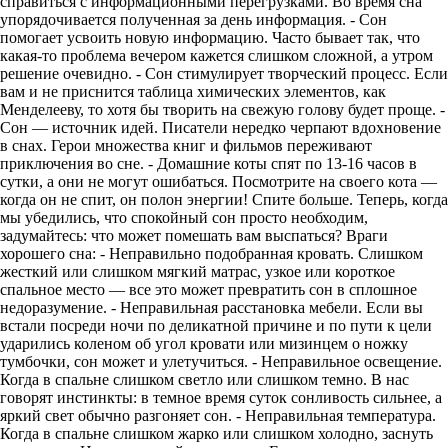
справиться с информационными перегрузками. Во время сна
упорядочивается полученная за день информация. - Сон
помогает усвоить новую информацию. Часто бывает так, что
какая-то проблема вечером кажется слишком сложной, а утром
решение очевидно. - Сон стимулирует творческий процесс. Если
вам и не приснится таблица химических элементов, как
Менделееву, то хотя бы творить на свежую голову будет проще. -
Сон — источник идей. Писатели нередко черпают вдохновение
в снах. Герои множества книг и фильмов переживают
приключения во сне. - Домашние коты спят по 13-16 часов в
сутки, а они не могут ошибаться. Посмотрите на своего кота —
когда он не спит, он полон энергии! Спите больше. Теперь, когда
мы убедились, что спокойный сон просто необходим,
задумайтесь: что может помешать вам выспаться? Враги
хорошего сна: - Неправильно подобранная кровать. Слишком
жесткий или слишком мягкий матрас, узкое или короткое
спальное место — все это может превратить сон в сплошное
недоразумение. - Неправильная расстановка мебели. Если вы
встали посреди ночи по деликатной причине и по пути к цели
ударились коленом об угол кровати или мизинцем о ножку
тумбочки, сон может и улетучиться. - Неправильное освещение.
Когда в спальне слишком светло или слишком темно. В нас
говорят инстинкты: в темное время суток сонливость сильнее, а
яркий свет обычно разгоняет сон. - Неправильная температура.
Когда в спальне слишком жарко или слишком холодно, заснуть