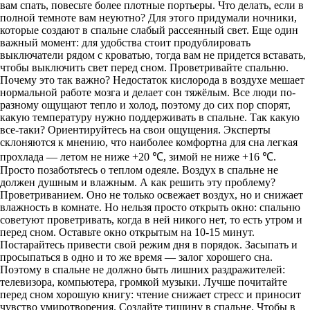
вам спать, повесьте более плотные портьеры. Что делать, если в
полной темноте вам неуютно? Для этого придумали ночники,
которые создают в спальне слабый рассеянный свет. Еще один
важный момент: для удобства стоит продублировать
выключатели рядом с кроватью, тогда вам не придется вставать,
чтобы выключить свет перед сном. Проветривайте спальню.
Почему это так важно? Недостаток кислорода в воздухе мешает
нормальной работе мозга и делает сон тяжёлым. Все люди по-
разному ощущают тепло и холод, поэтому до сих пор спорят,
какую температуру нужно поддерживать в спальне. Так какую
все-таки? Ориентируйтесь на свои ощущения. Эксперты
склоняются к мнению, что наиболее комфортна для сна легкая
прохлада — летом не ниже +20 ℃, зимой не ниже +16 ℃.
Просто позаботьтесь о теплом одеяле. Воздух в спальне не
должен душным и влажным. А как решить эту проблему?
Проветриванием. Оно не только освежает воздух, но и снижает
влажность в комнате. Но нельзя просто открыть окно: спальню
советуют проветривать, когда в ней никого нет, то есть утром и
перед сном. Оставьте окно открытым на 10-15 минут.
Постарайтесь привести свой режим дня в порядок. Засыпать и
просыпаться в одно и то же время — залог хорошего сна.
Поэтому в спальне не должно быть лишних раздражителей:
телевизора, компьютера, громкой музыки. Лучше почитайте
перед сном хорошую книгу: чтение снижает стресс и приносит
чувство умиротворения. Создайте тишину в спальне. Чтобы в