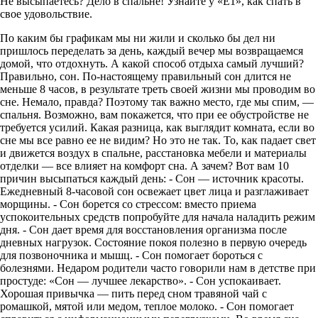
Не высыпаетесь? Дело в спальне! Узнайте у «Е1», как спать в
свое удовольствие.
По каким бы графикам мы ни жили и сколько бы дел ни
пришлось переделать за день, каждый вечер мы возвращаемся
домой, что отдохнуть. А какой способ отдыха самый лучший?
Правильно, сон. По-настоящему правильный сон длится не
меньше 8 часов, в результате треть своей жизни мы проводим во
сне. Немало, правда? Поэтому так важно место, где мы спим, —
спальня. Возможно, вам покажется, что при ее обустройстве не
требуется усилий. Какая разница, как выглядит комната, если во
сне мы все равно ее не видим? Но это не так. То, как падает свет
и движется воздух в спальне, расстановка мебели и материалы
отделки — все влияет на комфорт сна. А зачем? Вот вам 10
причин высыпаться каждый день: - Сон — источник красоты.
Ежедневный 8-часовой сон освежает цвет лица и разглаживает
морщины. - Сон борется со стрессом: вместо приема
успокоительных средств попробуйте для начала наладить режим
дня. - Сон дает время для восстановления организма после
дневных нагрузок. Состояние покоя полезно в первую очередь
для позвоночника и мышц. - Сон помогает бороться с
болезнями. Недаром родители часто говорили нам в детстве при
простуде: «Сон — лучшее лекарство». - Сон успокаивает.
Хорошая привычка — пить перед сном травяной чай с
ромашкой, мятой или медом, теплое молоко. - Сон помогает