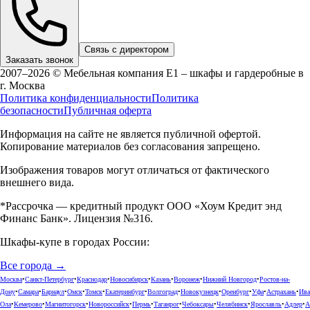
Связь с директором
Заказать звонок
2007–2026 © Мебельная компания Е1 – шкафы и гардеробные в
г.
Москва
Политика конфиденциальности
Политика
безопасности
Публичная оферта
Информация на сайте не является публичной офертой.
Копирование материалов без согласования запрещено.
Изображения товаров могут отличаться от фактического
внешнего вида.
*Рассрочка — кредитный продукт ООО «Хоум Кредит энд
Финанс Банк». Лицензия №316.
Шкафы-купе в городах России:
Все города →
Москва
•
Санкт-Петербург
•
Краснодар
•
Новосибирск
•
Казань
•
Воронеж
•
Нижний Новгород
•
Ростов-на-
Дону
•
Самара
•
Барнаул
•
Омск
•
Томск
•
Екатеринбург
•
Волгоград
•
Новокузнецк
•
Оренбург
•
Уфа
•
Астрахань
•
Ива
Ола
•
Кемерово
•
Магнитогорск
•
Новороссийск
•
Пермь
•
Таганрог
•
Чебоксары
•
Челябинск
•
Ярославль
•
Адлер
•
А