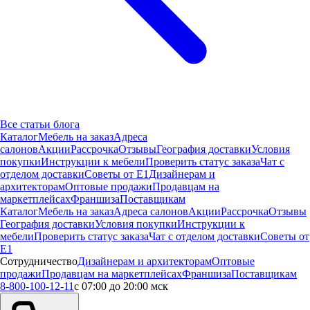
Все статьи блога
Каталог
Мебель на заказ
Адреса
салонов
Акции
Рассрочка
Отзывы
География доставки
Условия
покупки
Инструкции к мебели
Проверить статус заказа
Чат с
отделом доставки
Советы от Е1
Дизайнерам и
архитекторам
Оптовые продажи
Продавцам на
маркетплейсах
Франшиза
Поставщикам
Каталог
Мебель на заказ
Адреса салонов
Акции
Рассрочка
Отзывы
География доставки
Условия покупки
Инструкции к
мебели
Проверить статус заказа
Чат с отделом доставки
Советы от
Е1
Сотрудничество
Дизайнерам и архитекторам
Оптовые
продажи
Продавцам на маркетплейсах
Франшиза
Поставщикам
8-800-100-12-11
с 07:00 до 20:00 мск