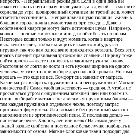
непросто. - Неправильный режим дня. Если в один день вы
ложитесь спать почти сразу после ужина, а в другой — смотрите
сериалы до утра, шокированный организм на третий день может
ответить бессонницей. - Неправильная шумоизоляция. Жизнь в
большом городе полна шумов: транспорт, соседи... Даже в
собственной квартире могут быть источники шума. Например,
кошки — ночные животные и иногда любят бегать по ночам.
Некоторые кошки только и ждут момента, когда в квартире
выключится свет, чтобы вытащить из какого-нибудь угла
игрушку, так что вам однозначно приходится вставать. Всех этих
врагов победит правильная эргономика спальни. Ширину тоже
найти просто — лягте на кровать и закиньте руки за голову.
Расстояние от локтя до локтя и есть нужная ширина на одного
человека, учтите это при выборе двуспальной кровати. Но сама
кровать — это еще не все. Комфорт сна зависит от матраса.
Какой матрас выбрать: пружинный или беспружинный? Мягкий
или жесткий? Самая удобная жесткость — средняя. А чтобы не
просыпаться утром с ощущением затекшей шеи или болями в
спине, выбирайте матрас с независимым пружинным блоком —
там каждая пружинка в отдельном чехле, поэтому матрас
принимает форму тела. Или возьмите беспружинный матрас с
наполнением из ортопедической пены. И последняя деталь —
постельное белье. Хлопок, лен или шелк? На самом деле у
тканей разные свойства и постельное белье лучше подбирать в
зависимости от сезона. Мягкие хлопковые ткани подходят для