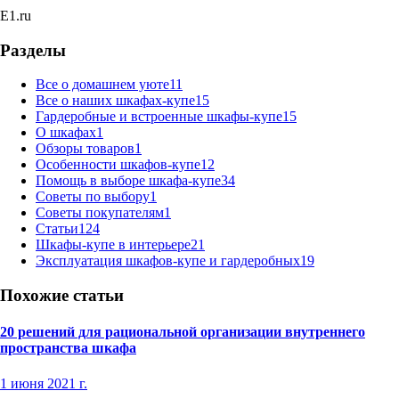
E1.ru
Разделы
Все о домашнем уюте
11
Все о наших шкафах-купе
15
Гардеробные и встроенные шкафы-купе
15
О шкафах
1
Обзоры товаров
1
Особенности шкафов-купе
12
Помощь в выборе шкафа-купе
34
Советы по выбору
1
Советы покупателям
1
Статьи
124
Шкафы-купе в интерьере
21
Эксплуатация шкафов-купе и гардеробных
19
Похожие статьи
20 решений для рациональной организации внутреннего
пространства шкафа
1 июня 2021 г.