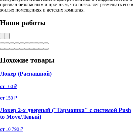
признан безопасным и прочным, что позволяет размещать его в
жилых помещениях и детских комнатах.
Наши работы
Похожие товары
Локер (Распашной)
от
160
₽
от
150
₽
Локер 2-х дверный ("Гармошка" с системой Push
to Move/Левый)
от
10 790
₽