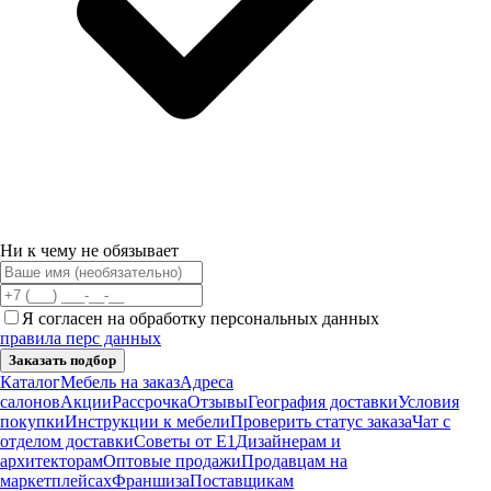
Ни к чему не обязывает
Я согласен на обработку персональных данных
правила перс данных
Заказать подбор
Каталог
Мебель на заказ
Адреса
салонов
Акции
Рассрочка
Отзывы
География доставки
Условия
покупки
Инструкции к мебели
Проверить статус заказа
Чат с
отделом доставки
Советы от Е1
Дизайнерам и
архитекторам
Оптовые продажи
Продавцам на
маркетплейсах
Франшиза
Поставщикам