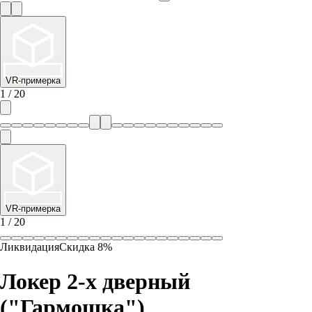
VR-примерка
1
/
20
VR-примерка
1
/
20
Ликвидация
Скидка
8
%
Локер 2-х дверный
("Гармошка")