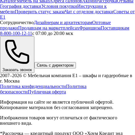
Каталог
Мебель на заказ
Адреса салонов
Акции
Рассрочка
Отзывы
География доставки
Условия покупки
Инструкции к
мебели
Проверить статус заказа
Чат с отделом доставки
Советы от
Е1
Сотрудничество
Дизайнерам и архитекторам
Оптовые
продажи
Продавцам на маркетплейсах
Франшиза
Поставщикам
8-800-100-12-11
с 07:00 до 20:00 мск
Связь с директором
Заказать звонок
2007–2026 © Мебельная компания Е1 – шкафы и гардеробные в
г.
Москва
Политика конфиденциальности
Политика
безопасности
Публичная оферта
Информация на сайте не является публичной офертой.
Копирование материалов без согласования запрещено.
Изображения товаров могут отличаться от фактического
внешнего вида.
*Рассрочка — кредитный продукт ООО «Хоум Кредит энд