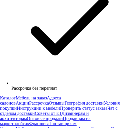
Рассрочка без переплат
Каталог
Мебель на заказ
Адреса
салонов
Акции
Рассрочка
Отзывы
География доставки
Условия
покупки
Инструкции к мебели
Проверить статус заказа
Чат с
отделом доставки
Советы от Е1
Дизайнерам и
архитекторам
Оптовые продажи
Продавцам на
маркетплейсах
Франшиза
Поставщикам