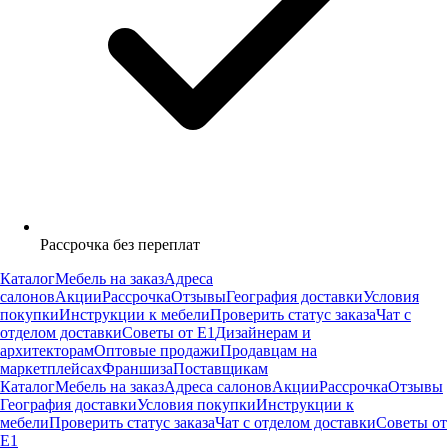
Рассрочка без переплат
Каталог
Мебель на заказ
Адреса
салонов
Акции
Рассрочка
Отзывы
География доставки
Условия
покупки
Инструкции к мебели
Проверить статус заказа
Чат с
отделом доставки
Советы от Е1
Дизайнерам и
архитекторам
Оптовые продажи
Продавцам на
маркетплейсах
Франшиза
Поставщикам
Каталог
Мебель на заказ
Адреса салонов
Акции
Рассрочка
Отзывы
География доставки
Условия покупки
Инструкции к
мебели
Проверить статус заказа
Чат с отделом доставки
Советы от
Е1