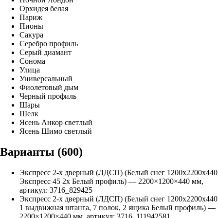
Орхидея белая
Париж
Пионы
Сакура
Серебро профиль
Серый диамант
Сонома
Улица
Универсальный
Фиолетовый дым
Черный профиль
Шары
Шелк
Ясень Анкор светлый
Ясень Шимо светлый
Варианты (
600
)
Экспресс 2-х дверный (ЛДСП) (Белый снег 1200х2200х440
Экспресс 45 2х Белый профиль)
—
2200
×
1200
×
440
мм,
артикул:
3716_829425
Экспресс 2-х дверный (ЛДСП) (Белый снег 1200х2200х440
1 выдвижная штанга, 7 полок, 2 ящика Белый профиль)
—
2200
×
1200
×
440
мм, артикул:
3716_111942581