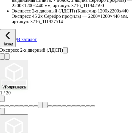
выдвижная штанга, 7 полок, 2 ящика Серебро профиль)
—
2200
×
1200
×
440
мм, артикул:
3716_111942590
Экспресс 2-х дверный (ЛДСП) (Кашемир 1200х2200х440
Экспресс 45 2х Серебро профиль)
—
2200
×
1200
×
440
мм,
артикул:
3716_111927514
/
В каталог
Назад
Экспресс 2-х дверный (ЛДСП)
VR-примерка
1
/
20