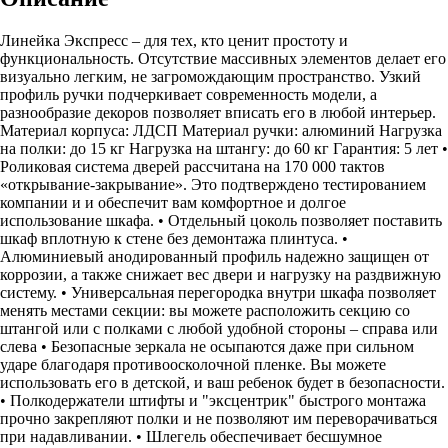
Линейка Экспресс – для тех, кто ценит простоту и
функциональность. Отсутствие массивных элементов делает его
визуально легким, не загромождающим пространство. Узкий
профиль ручки подчеркивает современность модели, а
разнообразие декоров позволяет вписать его в любой интерьер.
Материал корпуса: ЛДСП Материал ручки: алюминий Нагрузка
на полки: до 15 кг Нагрузка на штангу: до 60 кг Гарантия: 5 лет •
Роликовая система дверей рассчитана на 170 000 тактов
«открывание-закрывание». Это подтверждено тестированием
компании и и обеспечит вам комфортное и долгое
использование шкафа. • Отдельный цоколь позволяет поставить
шкаф вплотную к стене без демонтажа плинтуса. •
Алюминиевый анодированный профиль надежно защищен от
коррозии, а также снижает вес двери и нагрузку на раздвижную
систему. • Универсальная перегородка внутри шкафа позволяет
менять местами секции: вы можете расположить секцию со
штангой или с полками с любой удобной стороны – справа или
слева • Безопасные зеркала не осыпаются даже при сильном
ударе благодаря противоосколочной пленке. Вы можете
использовать его в детской, и ваш ребенок будет в безопасности.
• Полкодержатели штифты и "эксцентрик" быстрого монтажа
прочно закрепляют полки и не позволяют им переворачиваться
при надавливании. • Шлегель обеспечивает бесшумное