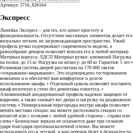
Артикул: 3716_826164
Экспресс
Линейка Экспресс – для тех, кто ценит простоту и
функциональность. Отсутствие массивных элементов делает его
визуально легким, не загромождающим пространство. Узкий
профиль ручки подчеркивает современность модели, а
разнообразие декоров позволяет вписать его в любой интерьер.
Материал корпуса: ЛДСП Материал ручки: алюминий Нагрузка
на полки: до 15 кг Нагрузка на штангу: до 60 кг Гарантия: 5 лет •
Роликовая система дверей рассчитана на 170 000 тактов
«открывание-закрывание». Это подтверждено тестированием
компании и и обеспечит вам комфортное и долгое
использование шкафа. • Отдельный цоколь позволяет поставить
шкаф вплотную к стене без демонтажа плинтуса. •
Алюминиевый анодированный профиль надежно защищен от
коррозии, а также снижает вес двери и нагрузку на раздвижную
систему. • Универсальная перегородка внутри шкафа позволяет
менять местами секции: вы можете расположить секцию со
штангой или с полками с любой удобной стороны – справа или
слева • Безопасные зеркала не осыпаются даже при сильном
ударе благодаря противоосколочной пленке. Вы можете
использовать его в детской, и ваш ребенок будет в безопасности.